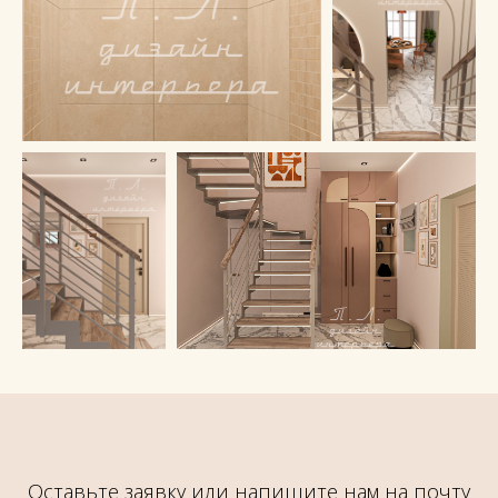
admin@okdesignspb.ru
Мы в социальных сетях:
Информация
Ремонт
О дизайнере
Ремонт квартир
Портфолио
Ремонт домов
Цены
Ремонт офиса
Калькулятор
Ремонт магазина
Контакты
Ремонт кафе
Вакансии
Журнал
Акции
Оставьте заявку или напишите нам на почту