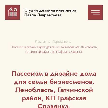
Студия дизайна интерьера
Студия дизайна интерьера
Павла Лаврентьева
Павла Лаврентьева
Главная
→
Портфолио
→
Пассеизм в дизайне дома для семьи бизнесменов. Ленобласть,
Гатчинской район, КП Графская Славянка.
Пассеизм в дизайне дома
для семьи бизнесменов.
Ленобласть, Гатчинской
район, КП Графская
Славянка.