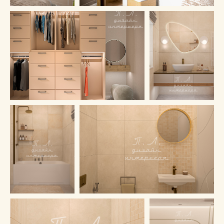
Студия дизайна интерьера
Павла Лаврентьева
Адрес:
Санкт-Петербург,
пер. Офицерский д. 4
График работы: с 10:00 до 18:00,
понедельник–пятница, воскресенье.
Суббота — выходной.
+7 931 291-37-51
ИП Лаврентьев Павел Андреевич
ИНН 780625317481
ОГРНИП 324784700014710