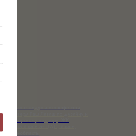
Ремонт модульного кафе сети
шаверм Раш Лаваш по дизайну и
авторскому надзору. ЖК
Ясно.Янино от ЦДС, Янино,
Ленобласть.