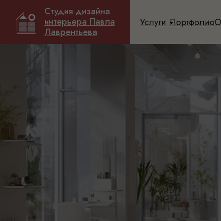
Студия дизайна
Студия дизайна
интерьера Павла
интерьера Павла
Услуги
Услуги
Портфолио
Портфолио
О диза
О диза
Лаврентьева
Лаврентьева