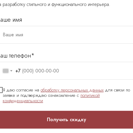
а разработку стильного и функционального интерьера.
аше имя
Ваше имя
аш телефон*
+7
Я даю согласие на
обработку персональных данных
для связи по
заявке и подтверждаю ознакомление с
политикой
конфиденциальности
Минималистичный ремонт офиса по
дизайну для IT-компании. БЦ Ресо
Получить скидку
в Приморском р-не.