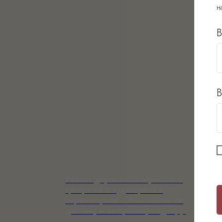
н
В
В
Ремонт двухэтажного учебного
центра по с аудиторией и
переговорной. Стиль хайтек по
дизайну и авторскому надзору.