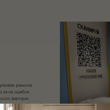
ультатах ремонта
ю из‑за ошибок
ского фактора».
ь над ситуацией нашей