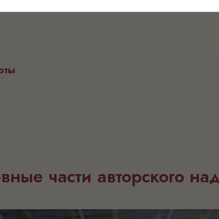
той Павла и его
планировка, стеклянна
м без сомнения.
комнате. Проект получ
 Студии дизайна.
картинки. Спасибо за к
рты
вные части авторского на