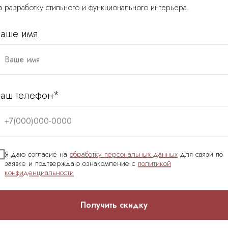
а разработку стильного и функционального интерьера.
аше имя
 наши клиенты
Ваше имя
аш телефон*
+7(000)000-0000
Александр
Я даю согласие на
обработку персональных данных
для связи по
заявке и подтверждаю ознакомление с
политикой
 разрабатывала
Обратились в команду 
конфиденциальности
оградской стороне.
Интернет. Очень понра
роект, по которому мы
однокомнатными кварти
артиры. В общении, по
Петербурга и для сдачи
Получить скидку
но и продуктивно.
конкурентный дизайн. 
Читать ещё
оект передан был в
свои предложения. Нам