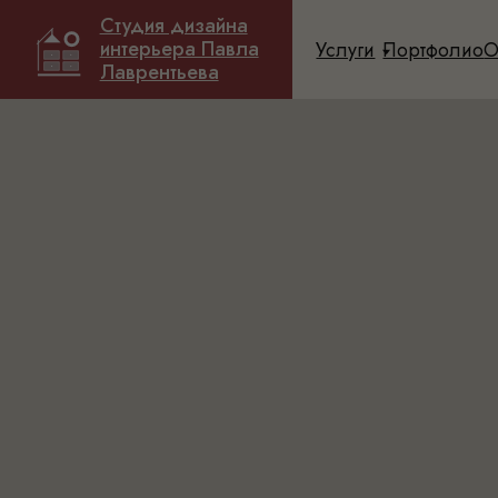
Студия дизайна
Студия дизайна
интерьера Павла
интерьера Павла
Услуги
Услуги
Портфолио
Портфолио
О диза
О диза
Лаврентьева
Лаврентьева