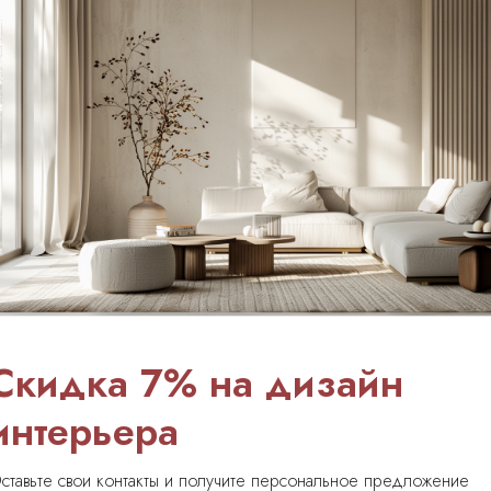
 и анализом
изациям,
ний.
тивные решения
Комплектация матери
Скидка 7% на дизайн
интерьера
 согласования узлов, без
Заказ, замены, логистика по
в.
спецификациям.
ставьте свои контакты и получите персональное предложение