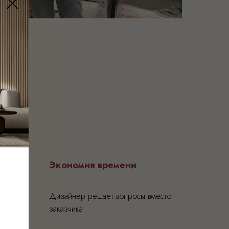
алов
Экономия времени
Дизайнер решает вопросы вместо
заказчика