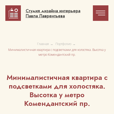
Студия дизайна интерьера
Студия дизайна интерьера
Павла Лаврентьева
Павла Лаврентьева
Главная
→
Портфолио
→
Минималистичная квартира с подсветками для холостяка. Высотка у
метро Комендантский пр.
Минималистичная квартира с
подсветками для холостяка.
Высотка у метро
Комендантский пр.