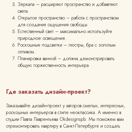
Технический дизайн
Зеркала – расширяют пространство и добавляют
света.
Открытое пространство – работа с пространством
для создания ощущения свободы.
Естественный свет – максимально используйте
Документы
Политика конфиденциальности
природное освещение.
Согласие на обработку персональных данных
Роскошные подсветки – люстры, бра с золотым
отливом.
© 2026 Содержимое сайта
Планировка ванной – должна демонстрировать
не является публичной офертой
общую торжественность интерьера.
Где заказать дизайн-проект?
Заказывайте дизайн-проект у авторов смелых, интересных,
роскошных интерьеров в стиле неоклассика. А именно в
студии Павла Лаврентьева Okdesignspb. Мы поможем вам
отремонтировать квартиру в Санкт-Петербурге и создать