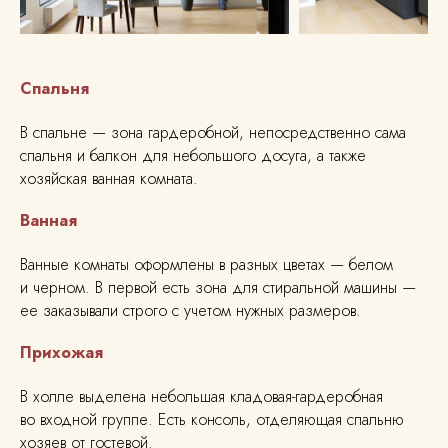
Спальня
В спальне — зона гардеробной, непосредственно сама
спальня и балкон для небольшого досуга, а также
хозяйская ванная комната.
Студия дизайна интерьера
Ванная
Павла Лаврентьева
Адрес:
Ванные комнаты оформлены в разных цветах — белом
Санкт-Петербург,
пер. Офицерский д. 4
и черном. В первой есть зона для стиральной машины —
График работы: с 10:00 до 18:00,
понедельник–пятница, воскресенье.
ее заказывали строго с учетом нужных размеров.
Суббота — выходной.
+7 931 291-37-51
ИП Лаврентьев Павел Андреевич
ИНН 780625317481
Прихожая
ОГРНИП 324784700014710
admin@okdesignspb.ru
Мы в социальных сетях:
В холле выделена небольшая кладовая-гардеробная
во входной группе. Есть консоль, отделяющая спальню
хозяев от гостевой.