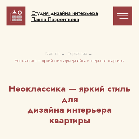
Студия дизайна интерьера
Студия дизайна интерьера
Павла Лаврентьева
Павла Лаврентьева
Главная
→
Портфолио
→
Неоклассика — яркий стиль для дизайна интерьера квартиры
Неоклассика — яркий стиль
для
дизайна интерьера
квартиры