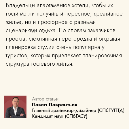
Владельцы апартаментов хотели, чтобы их
гости могли получить интересное, креативное
жилье, но и просторное с разными
Студия дизайна интерьера
сценариями отдыха. По словам заказчиков
Павла Лаврентьева
Адрес:
проекта, стеклянная перегородка и открытая
Санкт-Петербург,
пер. Офицерский д. 4
планировка студии очень популярна у
График работы: с 10:00 до 18:00,
понедельник–пятница, воскресенье.
туристов, которых привлекает планировочная
Суббота — выходной.
+7 931 291-37-51
ИП Лаврентьев Павел Андреевич
структура гостевого жилья.
ИНН 780625317481
ОГРНИП 324784700014710
admin@okdesignspb.ru
Мы в социальных сетях: