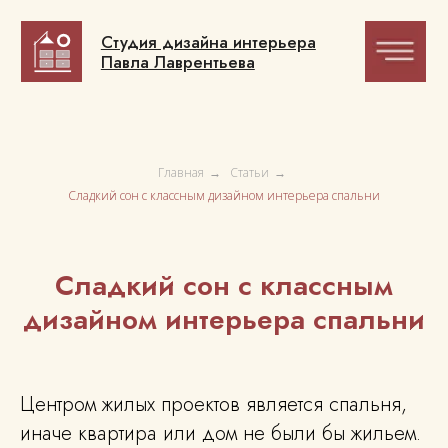
Студия дизайна интерьера
Студия дизайна интерьера
Павла Лаврентьева
Павла Лаврентьева
Главная
→
Статьи
→
Сладкий сон с классным дизайном интерьера спальни
Сладкий сон с классным
дизайном интерьера спальни
Центром жилых проектов является спальня,
иначе квартира или дом не были бы жильем.