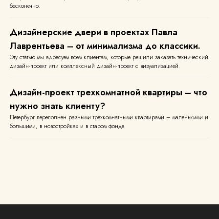
Политика конфиденциальности
бесконечно.
Согласие на обработку персональных данных
Дизайнерские двери в проектах Павла
© 2026 Содержимое сайта
не является публичной офертой
Лаврентьева – от минимализма до классики.
Эту статью мы адресуем всем клиентам, которые решили заказать технический
дизайн-проект или комплексный дизайн-проект с визуализацией.
Дизайн-проект трехкомнатной квартиры – что
нужно знать клиенту?
Петербург переполнен разными трехкомнатными квартирами – маленькими и
большими, в новостройках и в старом фонде.