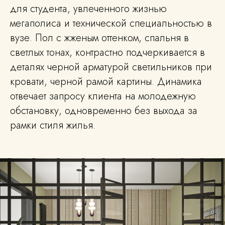
для студента, увлеченного жизнью
мегаполиса и технической специальностью в
вузе. Пол с жженым оттенком, спальня в
светлых тонах, контрастно подчеркивается в
деталях черной арматурой светильников при
кровати, черной рамой картины. Динамика
отвечает запросу клиента на молодежную
обстановку, одновременно без выхода за
рамки стиля жилья.
Автор статьи
Павел Лаврентьев
Главный архитектор-дизайнер (СПбГУПТД)
Кандидат наук (СПбГАСУ)