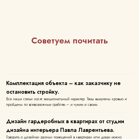
Информация
Ремонт
О дизайнере
Ремонт квартир
Портфолио
Ремонт домов
Цены
Ремонт офиса
Калькулятор
Ремонт магазина
Контакты
Ремонт кафе
Вакансии
Журнал
Акции
Советуем почитать
Дизайн
Дизайн квартир
Планировка квартиры
Комплектация объекта – как заказчику не
Дизайн дома
Авторский надзор
Дизайн офиса
Подбор материалов
остановить стройку.
Дизайн магазина
Подбор
Дизайн кафе
освещения и
Строительные чертежи
сантехники
Все наши статьи носят эмоциональный характер. Темы вымучены кровью и
Технический дизайн
пройдены по всевозможным граблям – и чужим и своим.
Дизайн гардеробных в квартирах от студии
дизайна интерьера Павла Лаврентьева.
Документы
Говорить о дизайнах разных помещений в квартирах или домах можно