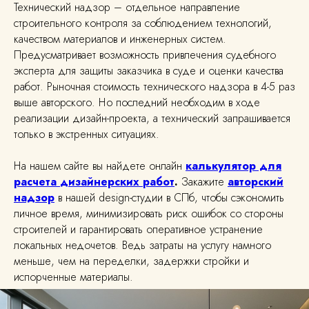
Технический надзор – отдельное направление
строительного контроля за соблюдением технологий,
качеством материалов и инженерных систем.
Предусматривает возможность привлечения судебного
эксперта для защиты заказчика в суде и оценки качества
работ. Рыночная стоимость технического надзора в 4-5 раз
выше авторского. Но последний необходим в ходе
реализации дизайн-проекта, а технический запрашивается
только в экстренных ситуациях.
На нашем сайте вы найдете онлайн
калькулятор
для
расчета
дизайнерских
работ
.
Закажите
авторский
надзор
в нашей design-студии в СПб, чтобы сэкономить
личное время, минимизировать риск ошибок со стороны
строителей и гарантировать оперативное устранение
локальных недочетов. Ведь затраты на услугу намного
меньше, чем на переделки, задержки стройки и
Студия дизайна интерьера
испорченные материалы.
Павла Лаврентьева
Адрес:
Санкт-Петербург,