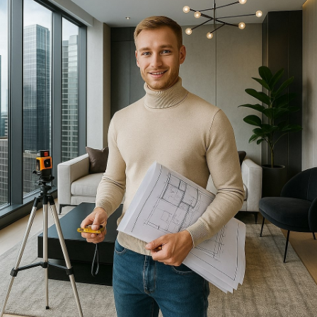
пер. Офицерский д. 4
График работы: с 10:00 до 18:00,
понедельник–пятница, воскресенье.
Суббота — выходной.
+7 931 291-37-51
ИП Лаврентьев Павел Андреевич
ИНН 780625317481
ОГРНИП 324784700014710
admin@okdesignspb.ru
Мы в социальных сетях:
Информация
Ремонт
О дизайнере
Ремонт квартир
Портфолио
Ремонт домов
Цены
Ремонт офиса
Калькулятор
Ремонт магазина
Контакты
Ремонт кафе
Вакансии
Журнал
Акции